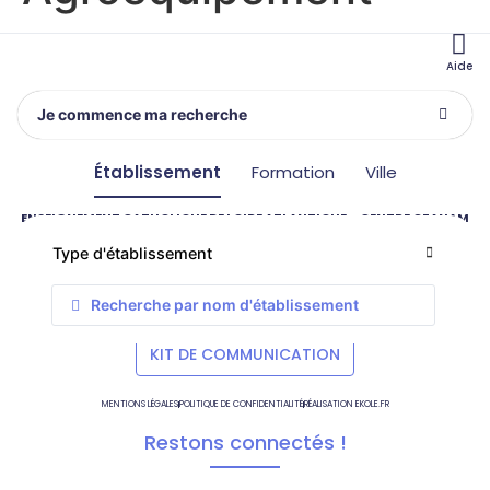
Aide
Je commence ma recherche
Établissement
Formation
Ville
ENSEIGNEMENT CATHOLIQUE DE LOIRE ATLANTIQUE – CENTRE OZANAM
15 rue Leglas Maurice – 44000 Nantes, France
Tél. :
02 51 81 64 00
– Email :
contact@ec44.fr
SITE INTERNET
CONTACT
KIT DE COMMUNICATION
MENTIONS LÉGALES
POLITIQUE DE CONFIDENTIALITÉ
RÉALISATION EKOLE.FR
Restons connectés !