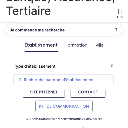
Tertiaire
Aide
Je commence ma recherche
Établissement
Formation
Ville
ENSEIGNEMENT CATHOLIQUE DE LOIRE ATLANTIQUE – CENTRE OZANAM
15 rue Leglas Maurice – 44000 Nantes, France
Tél. :
02 51 81 64 00
– Email :
contact@ec44.fr
SITE INTERNET
CONTACT
KIT DE COMMUNICATION
MENTIONS LÉGALES
POLITIQUE DE CONFIDENTIALITÉ
RÉALISATION EKOLE.FR