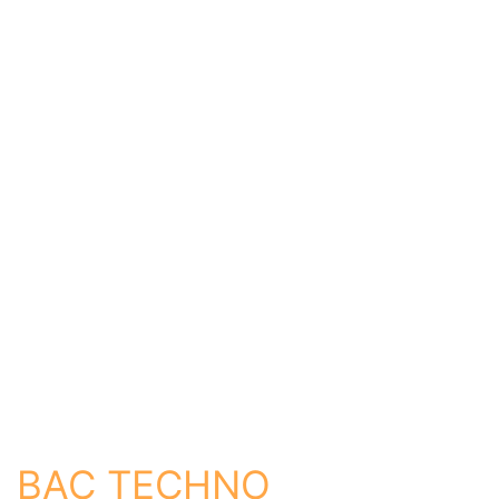
Aide
Je commence ma recherche
Établissement
Formation
Ville
BAC TECHNO