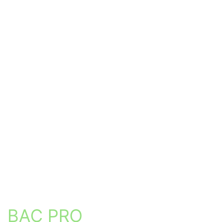
Aide
Je commence ma recherche
Établissement
Formation
Ville
BAC PRO