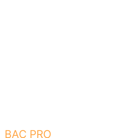
Aide
Je commence ma recherche
Établissement
Formation
Ville
BAC PRO