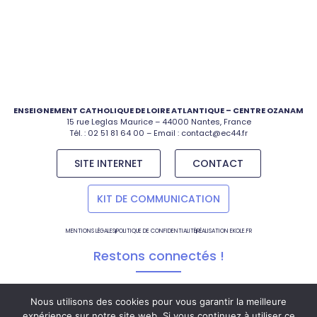
ENSEIGNEMENT CATHOLIQUE DE LOIRE ATLANTIQUE – CENTRE OZANAM
15 rue Leglas Maurice – 44000 Nantes, France
Tél. :
02 51 81 64 00
– Email :
contact@ec44.fr
SITE INTERNET
CONTACT
KIT DE COMMUNICATION
MENTIONS LÉGALES
POLITIQUE DE CONFIDENTIALITÉ
RÉALISATION EKOLE.FR
Restons connectés !
Nous utilisons des cookies pour vous garantir la meilleure
expérience sur notre site web. Si vous continuez à utiliser ce