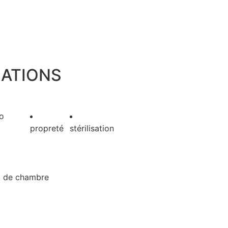
MATIONS
ro
propreté
stérilisation
s
t de chambre