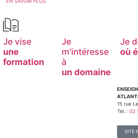
EN SAVOIR PLUS
Je vise
Je
Je 
une
m'intéresse
où é
formation
à
un domaine
ENSEIG
ATLANT
15 rue L
Tél. :
02 
SITE 