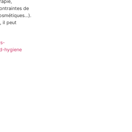
rapie,
contraintes de
cosmétiques…).
 il peut
rs-
d-hygiene