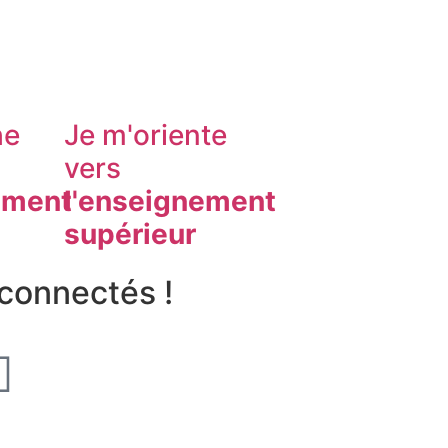
he
Je m'oriente
vers
ement
l'enseignement
supérieur
connectés !