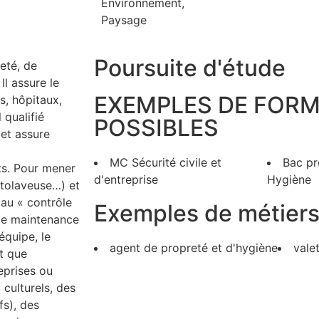
Environnement,
Paysage
Poursuite d'étude
reté, de
Il assure le
EXEMPLES DE FOR
s, hôpitaux,
 qualifié
POSSIBLES
 et assure
MC Sécurité civile et
Bac p
ts. Pour mener
d'entreprise
Hygiène
utolaveuse…) et
 au « contrôle
Exemples de métier
 de maintenance
équipe, le
agent de propreté et d'hygiène
vale
t que
eprises ou
 culturels, des
fs), des