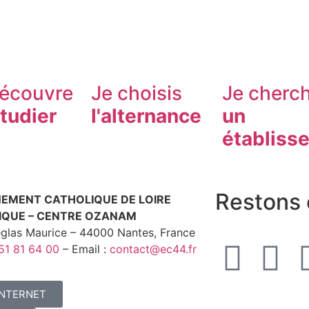
découvre
Je choisis
Je cherc
tudier
l'alternance
un
établiss
Restons 
NEMENT CATHOLIQUE DE LOIRE
IQUE – CENTRE OZANAM
eglas Maurice – 44000 Nantes, France
51 81 64 00
– Email :
contact@ec44.fr
INTERNET