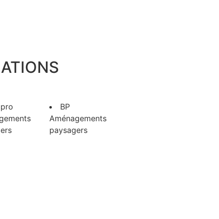
MATIONS
 pro
BP
gements
Aménagements
ers
paysagers
s