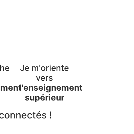
che
Je m'oriente
vers
ement
l'enseignement
supérieur
connectés !