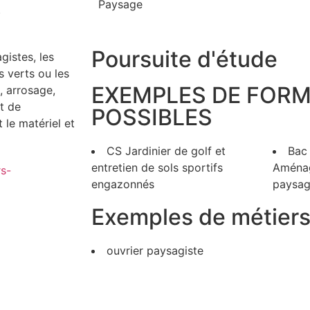
Paysage
)
Poursuite d'étude
gistes, les
es verts ou les
EXEMPLES DE FOR
, arrosage,
t de
POSSIBLES
 le matériel et
CS Jardinier de golf et
Bac
entretien de sols sportifs
Aména
rs-
engazonnés
paysag
Exemples de métier
ouvrier paysagiste