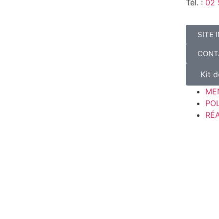
Tél. :
02 
SITE 
CONT
Kit 
ME
POL
RÉA