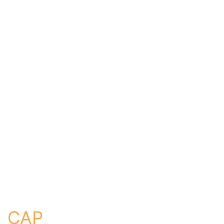
Aide
Je commence ma recherche
Établissement
Formation
Ville
CAP