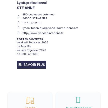
Lycée
professionnel
STE ANNE
250 boulevard Laënnec
44600 ST NAZAIRE
02 40 17 12 00
lycee-technique@lycee-sainte-anne.net
http://www.lyceesainteanne.fr
PORTES OUVERTES
vendredi 30 janvier 2026
de 14 à 19h
samedi 31 janvier 2026
de 9h00 à 13h00
EN SAVOIR PLUS
Je vise