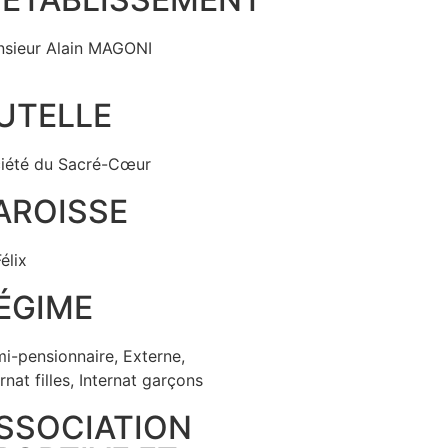
sieur Alain MAGONI
UTELLE
iété du Sacré-Cœur
AROISSE
élix
ÉGIME
i-pensionnaire
,
Externe
,
rnat filles
,
Internat garçons
SSOCIATION