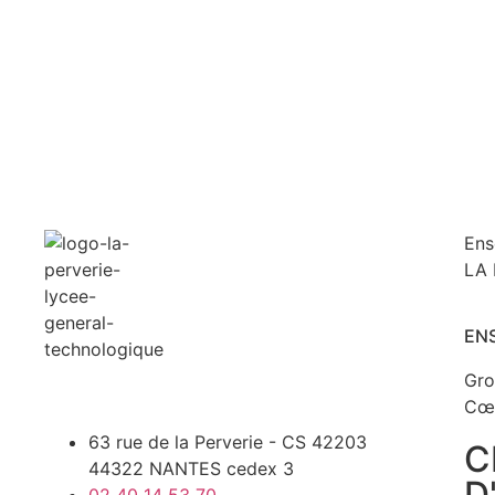
Ens
LA 
EN
Gro
Cœ
63 rue de la Perverie - CS 42203
C
44322 NANTES cedex 3
D