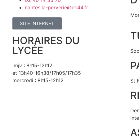
02 40 14 53 70
nantes.la-perverie@ec44.fr
Mon
SITE INTERNET
T
HORAIRES DU
LYCÉE
Soc
P
lmjv : 8h15-12h12
et 13h40-16h38/17h05/17h35
mercredi : 8h15-12h12
St F
R
Dem
Inte
A