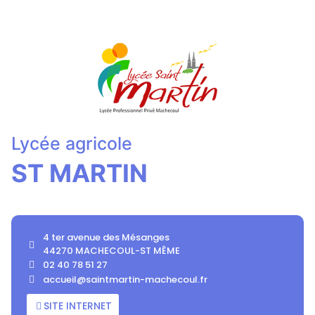
Lycée
agricole
ST MARTIN
4 ter avenue des Mésanges
44270 MACHECOUL-ST MÊME
02 40 78 51 27
accueil@saintmartin-machecoul.fr
SITE INTERNET