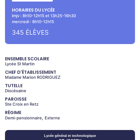
HORAIRES DU LYCÉE
lmjv : 8h10-12h15 et 13h25-16h30
mercredi : 8h10-12h15
345
ÉLÈVES
ENSEMBLE SCOLAIRE
Lycée St Martin
CHEF D'ÉTABLISSEMENT
Madame Marion RODRIGUEZ
TUTELLE
Diocésaine
PAROISSE
Ste Croix en Retz
RÉGIME
,
Demi-pensionnaire
Externe
Lycée
général et technologique